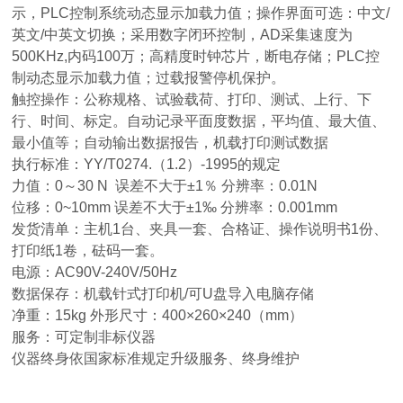
示，PLC控制系统动态显示加载力值；操作界面可选：中文/
英文/中英文切换；采用数字闭环控制，AD采集速度为
500KHz,内码100万；高精度时钟芯片，断电存储；PLC控
制动态显示加载力值；过载报警停机保护。
触控操作：公称规格、试验载荷、打印、测试、上行、下
行、时间、标定。自动记录平面度数据，平均值、最大值、
最小值等；自动输出数据报告，机载打印测试数据
执行标准：YY/T0274.（1.2）-1995的规定
力值：0～30 N 误差不大于±1％ 分辨率：0.01N
位移：0~10mm 误差不大于±1‰ 分辨率：0.001mm
发货清单：主机1台、夹具一套、合格证、操作说明书1份、
打印纸1卷，砝码一套。
电源：AC90V-240V/50Hz
数据保存：机载针式打印机/可U盘导入电脑存储
净重：15kg 外形尺寸：400×260×240（mm）
服务：可定制非标仪器
仪器终身依国家标准规定升级服务、终身维护