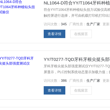
NL1064-D符合YY/T1064牙
符合YY/T1064牙科种植钻头扭力试验
触控屏进行选择，并可由机载打印机打印出
访问次数：
345
厂商性质：
生产厂家
更新
查看详情
在线留言
YY/T0277-TQD牙科牙根尖挺
牙科牙根尖挺头部强度测试仪YY/T0277-TQD采用7英寸K
屏显示，PLC控制系统动态显示加载力值；
制，AD采集速度为500KHz,内码100
访问次数：
386
厂商性质：
生产厂家
更新
过载报警停机保护。
查看详情
在线留言