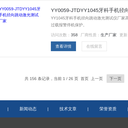
YY0059-JTDYY1045牙科手
YY1045牙科手机径向跳动激光测试仪厂
过载报警停机保护。
访问次数：
358
厂商性质：
生产厂家
更新
查看详情
在线留言
共 156 条记录，当前 1 / 26 页 首页 上一页
下一页
新闻动态
技术文章
荣誉资质
|
|
|