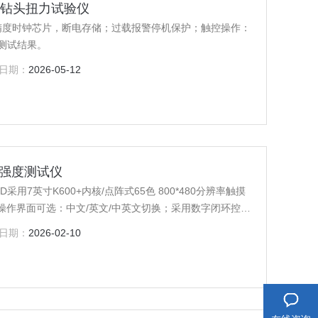
科种植钻头扭力试验仪
仪高精度时钟芯片，断电存储；过载报警停机保护；触控操作：
测试结果。
日期：
2026-05-12
头部强度测试仪
600+内核/点阵式65色 800*480分辨率触摸
操作界面可选：中文/英文/中英文切换；采用数字闭环控
万；高精度时钟芯片，断电存储；PLC控制动态显示加载力值；
日期：
2026-02-10