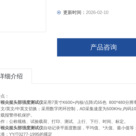
更新时间：
2026-02-10
产品咨询
详细介绍
特点：
牙根尖挺头部强度测试仪
采用7英寸K600+内核/点阵式65色 800*4
文/英文/中英文切换；采用数字闭环控制，AD采集速度为500KHz,内码
过载报警停机保护。
操作：公称规格、试验载荷、打印、测试、上行、下行、时间、标定。
牙根尖挺头部强度测试仪
自动记录平面度数据，平均值、*大值、最小值等
准：YY/T0277-1995的规定