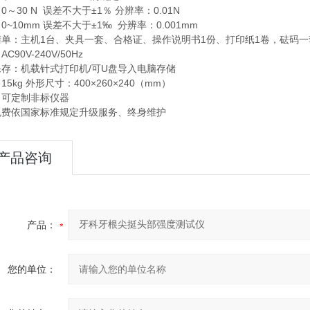
0～30 N 误差不大于±1％ 分辨率：0.01N
0~10mm 误差不大于±1‰ 分辨率：0.001mm
清单：主机1台、夹具一套、合格证、操作说明书1份、打印纸1卷，砝码一
C90V-240V/50Hz
保存：机载针式打印机/可U盘导入电脑存储
15kg 外形尺寸：400×260×240（mm）
：可定制非标仪器
免费依国家标准规定升级服务、终身维护
产品咨询
产品：
您的单位：