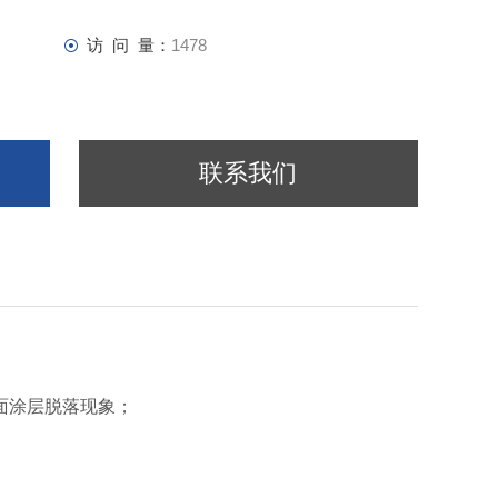
访 问 量：
1478
联系我们
面涂层脱落现象；