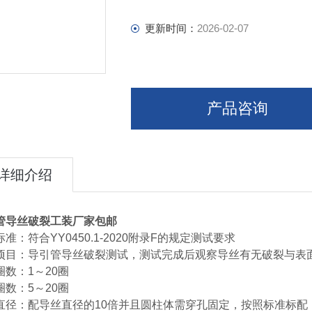
更新时间：
2026-02-07
产品咨询
详细介绍
管导丝破裂工装厂家包邮
准：符合YY0450.1-2020附录F的规定测试要求
项目：导引管导丝破裂测试，测试完成后观察导丝有无破裂与表
圈数：1～20圈
圈数：5～20圈
直径：配导丝直径的10倍并且圆柱体需穿孔固定，按照标准标配