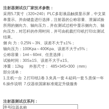
注射器测试仪厂家
技术参数：
采用5.7英寸（320×240）PLC多彩液晶触摸显示屏，中文菜
单显示。并由键盘进行选择，注射器的公称容量、泄漏试验
所用的侧向力、轴向压力，并在测试过程中显示侧向力、轴
向压力，对芯杆的作用时间，并可由机载打印机打印出测试
结果。
侧 向 力：0.25N～3N、误差不大于±1%；
轴向压力：100Kpa～400Kpa、误差不大于±5%；
公称容量：1ml～60ml、任意选择；
试验时间：30S±1S、误差不大于±1S。
净重：12kg 外形尺寸： 485×345×300（mm）
部分清单：
1.主机一台 2.打印纸1卷 3.夹具一套 4.砝码一套 5.质保一年
6.操作说明 7.仪器依国家标准规定升级服务
注射器测试仪系列：
序号
仪器名称