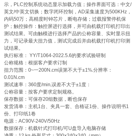
示，PLC控制系统动态显示加载力值；操作界面可选：中文/
英文/中英文切换；数字闭环控制，AD采集速度为500KHz，
内码50万；高精度时钟芯片，断电存储；过载报警停机保
护；触控操作：触控屏进行选择，并可由机载打印机打印出
测试结果。可由触模进行选择产品的公称容量、实时显示扭
力，可记录最大扭力值，测试完成后并由机载打印机打印测
试结果。
执行标准： YY/T1064-2022.5.6的要求试验研制
公称规格：根据客户要求订制
扭力范围：0~一200N.cm误第不大于±1%.分辨率：
0.01N.cm
测试速率：360度/min,误差不大于±1度：
公称容量：按客户要求定制规格。
保存数据：可保存20组数据，断也保存
发货清单：主机1台、夹具一套、合格证1份、操作说明书1
份、打印纸1卷
电源：AC90V-240V/50Hz
数据保存：机载针式打印机/可U盘导入电脑存储
净重：12 kg 外形尺寸：300×240×240（mm）