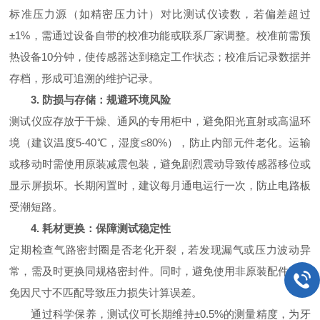
标准压力源（如精密压力计）对比测试仪读数，若偏差超过
±1%，需通过设备自带的校准功能或联系厂家调整。校准前需预
热设备10分钟，使传感器达到稳定工作状态；校准后记录数据并
存档，形成可追溯的维护记录。
3. 防损与存储：规避环境风险
测试仪应存放于干燥、通风的专用柜中，避免阳光直射或高温环
境（建议温度5-40℃，湿度≤80%），防止内部元件老化。运输
或移动时需使用原装减震包装，避免剧烈震动导致传感器移位或
显示屏损坏。长期闲置时，建议每月通电运行一次，防止电路板
受潮短路。
4. 耗材更换：保障测试稳定性
定期检查气路密封圈是否老化开裂，若发现漏气或压力波动异
常，需及时更换同规格密封件。同时，避免使用非原装配件，以
免因尺寸不匹配导致压力损失计算误差。
通过科学保养，测试仪可长期维持±0.5%的测量精度，为牙