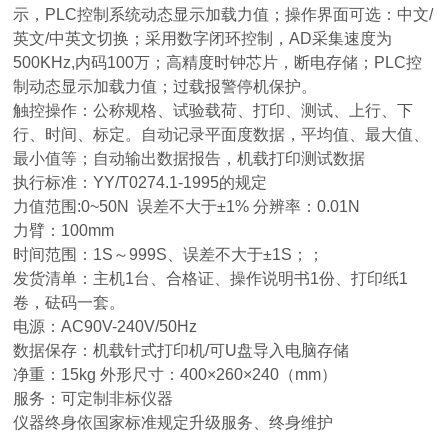
示，PLC控制系统动态显示加载力值；操作界面可选：中文/
英文/中英文切换；采用数字闭环控制，AD采集速度为
500KHz,内码100万；高精度时钟芯片，断电存储；PLC控
制动态显示加载力值；过载报警停机保护。
触控操作：公称规格、试验载荷、打印、测试、上行、下
行、时间、标定。自动记录平面度数据，平均值、最大值、
最小值等；自动输出数据报告，机载打印测试数据
执行标准：YY/T0274.1-1995的规定
力值范围:0~50N 误差不大于±1% 分辨率：0.01N
力臂：100mm
时间范围：1S～999S、误差不大于±1S；；
发货清单：主机1台、合格证、操作说明书1份、打印纸1
卷，砝码一套。
电源：AC90V-240V/50Hz
数据保存：机载针式打印机/可U盘导入电脑存储
净重：15kg 外形尺寸：400×260×240（mm）
服务：可定制非标仪器
仪器终身依国家标准规定升级服务、终身维护