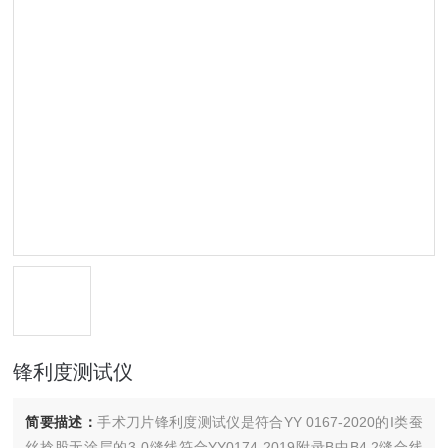
锋利度测试仪
简要描述：
手术刀片锋利度测试仪是符合YY 0167-2020的I类蚕
丝捻股无涂层的3-0缝线符合YY0174-2019附录B中B4.2缝合线