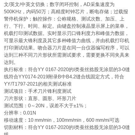
文/英文/中英文切换；数字闭环控制，AD采集速度为
500KHz，内码50万；高精度时钟芯片，断电存储；过载报
警停机保护；触控操作：公称规格、测试次数、加压、上
行、下行、时间、标定。由键盘控制液晶显示屏上的菜单，
机载打印测试数据。实时显示刃口锋利度力和峰值力数据，
可显示最大锋利度及其它多种峰值力曲线，并由机载打印机
打印测试结果。吻合器刀片是在同一台仪器编写程序，可以
达到三种不同刀片形状所需测试要求，需要更换不同夹具来
达到。
执行标准：符合YY 0167-2020的I类蚕丝捻股无涂层的3-0缝
线符合YY0174-2019附录B中B4.2缝合线固定方式，符合
YY/T1797-2021的相关测试标准
测试项目：手术刀片锋利度测试
刀片形状：直形、圆形、环形刀片
测试范围：0～20N，误差不大于±1%；
分辨率：0.01N
移动速度：10 mm/min，100mm/min，600 mm/mi可选
切割材料：符合YY 0167-2020的I类蚕丝捻股无涂层的3-0缝
线