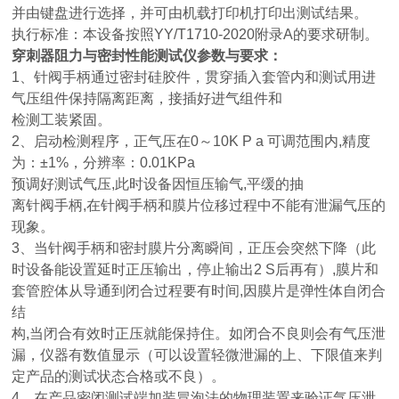
并由键盘进行选择，并可由机载打印机打印出测试结果。
执行标准：本设备按照YY/T1710-2020附录A的要求研制。
穿刺器阻力与密封性能测试仪
参数与要求：
1、针阀手柄通过密封硅胶件，贯穿插入套管内和测试用进
气压组件保持隔离距离，接插好进气组件和
检测工装紧固。
2、启动检测程序，正气压在0～10K P a 可调范围内,精度
为：±1%，分辨率：0.01KPa
预调好测试气压,此时设备因恒压输气,平缓的抽
离针阀手柄,在针阀手柄和膜片位移过程中不能有泄漏气压的
现象。
3、当针阀手柄和密封膜片分离瞬间，正压会突然下降（此
时设备能设置延时正压输出，停止输出2 S后再有）,膜片和
套管腔体从导通到闭合过程要有时间,因膜片是弹性体自闭合
结
构,当闭合有效时正压就能保持住。如闭合不良则会有气压泄
漏，仪器有数值显示（可以设置轻微泄漏的上、下限值来判
定产品的测试状态合格或不良）。
4、在产品密闭测试端加装冒泡法的物理装置来验证气压泄