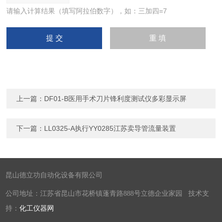
请输入计算结果（填写阿拉伯数字），如：三加四=7
上一篇：
DF01-B医用手术刀片锋利度测试仪多彩显示屏
下一篇：
LL0325-A执行YY0285江苏卖导管流量装置
昆山德立功自动化设备有限公司
公司地址：江苏省昆山市花桥镇蓬青路888号立德企业家园 技术支
持：
化工仪器网