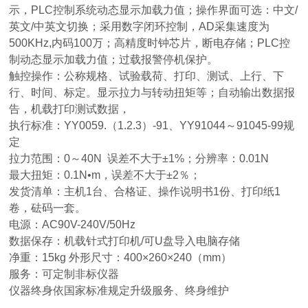
示，PLC控制系统动态显示加载力值；操作界面可选：中文/
英文/中英文切换；采用数字闭环控制，AD采集速度为
500KHz,内码100万；高精度时钟芯片，断电存储；PLC控
制动态显示加载力值；过载报警停机保护。
触控操作：公称规格、试验载荷、打印、测试、上行、下
行、时间、标定。显示拉力与转动扭矩等；自动输出数据报
告，机载打印测试数据，
执行标准：YY0059.（1.2.3）-91、YY91044～91045-99规
定
拉力范围：0～40N 误差不大于±1%；分辨率：0.01N
最大扭矩：0.1N•m，误差不大于±2％；
发货清单：主机1台、合格证、操作说明书1份、打印纸1
卷，砝码一套。
电源：AC90V-240V/50Hz
数据保存：机载针式打印机/可U盘导入电脑存储
净重：15kg 外形尺寸：400×260×240（mm）
服务：可定制非标仪器
仪器终身依国家标准规定升级服务、终身维护