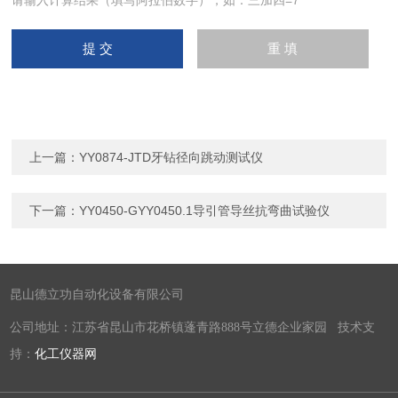
请输入计算结果（填写阿拉伯数字），如：三加四=7
上一篇：
YY0874-JTD牙钻径向跳动测试仪
下一篇：
YY0450-GYY0450.1导引管导丝抗弯曲试验仪
昆山德立功自动化设备有限公司
公司地址：江苏省昆山市花桥镇蓬青路888号立德企业家园 技术支
持：
化工仪器网