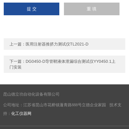
上一篇：
医用注射器推挤力测试仪TL2021-D
下一篇：
DG0450-D导管鞘液体泄漏综合测试仪YY0450.1上
门安装
昆山德立功自动化设备有限公司
公司地址：江苏省昆山市花桥镇蓬青路888号立德企业家园 技术支
持：
化工仪器网