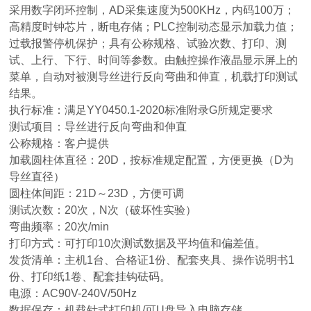
采用数字闭环控制，AD采集速度为500KHz，内码100万；
高精度时钟芯片，断电存储；PLC控制动态显示加载力值；
过载报警停机保护；具有公称规格、试验次数、打印、测
试、上行、下行、时间等参数。由触控操作液晶显示屏上的
菜单，自动对被测导丝进行反向弯曲和伸直，机载打印测试
结果。
执行标准：满足YY0450.1-2020标准附录G所规定要求
测试项目：导丝进行反向弯曲和伸直
公称规格：客户提供
加载圆柱体直径：20D，按标准规定配置，方便更换（D为
导丝直径）
圆柱体间距：21D～23D，方便可调
测试次数：20次，N次（破坏性实验）
弯曲频率：20次/min
打印方式：可打印10次测试数据及平均值和偏差值。
发货清单：主机1台、合格证1份、配套夹具、操作说明书1
份、打印纸1卷、配套挂钩砝码。
电源：AC90V-240V/50Hz
数据保存：机载针式打印机/可U盘导入电脑存储