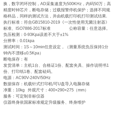
换，数字闭环控制，AD采集速度为500KHz，内码50万；高
精度时钟芯片，断电存储；过载报警停机保护；选择不同规
格样品，同样的测试方法，并由机载打印机打印测试结果.
执行标准：符合GB15810-2019《一次性使用无菌注射器》
标准、ISO7886-2017标准
公称容量：任意选择。
负压检测：0-93Kpa误差不大于±1%
分辨率：0.01kpa
测试时间：1S～10min任意设定，（测量系统负压保持1分
钟内不漂移±0.5Kpa）
断电保存：有
发货清单：主机1台、合格证1份、配套夹具、操作说明书1
份、打印纸1卷、配套砝码。
电源：AC90V-240V/50Hz
数据保存：机载针式打印机/可U盘导入电脑存储
净重：10kg 外观尺寸：400×290×275（mm）
服务：可定制非标仪器
仪器终身依国家标准规定升级服务、终身维护