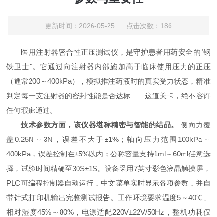
更新时间：2026-05-25 点击次数：186
医用注射器密合性正压测试仪
，是守护患者用药安全的"钢
铁卫士"。它通过向注射器内部施加高于临床使用压力的正压
（通常200～400kPa），模拟推注药液时的真实受力状态，精准
判定每一支注射器的密封性能是否达标——这道关卡，绝不容许
任何瑕疵通过。
技术参数方面，该仪器堪称精密与智能的结晶。
侧向力覆
盖0.25N～3N，误差不大于±1%；轴向压力范围100kPa～
400kPa，误差控制在±5%以内；公称容量支持1ml～60ml任意选
择，试验时间精确至30S±1S。设备采用7英寸彩色液晶触摸屏，
PLC可编程控制器自动运行，中文菜单实时显示各项参数，并自
带针式打印机输出完整测试报告。工作环境要求温度5～40℃、
相对湿度45%～80%，电源适配220V±22V/50Hz，整机功耗仅