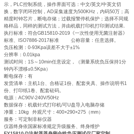
示，PLC控制系统，操作界面可选：中文/英文/中英文切
换，数字闭环控制，AD采集速度为500KHz，内码50万；高
精度时钟芯片，断电存储；过载报警停机保护；选择不同规
格样品，同样的测试方法，并由机载打印机打印测试结果.
执行标准：符合GB15810-2019《一次性使用无菌注射器》
标准、ISO7886-2017标准
公称容量：任意选择。
负压检测：0-93Kpa误差不大于±1%
分辨率：0.01kpa
测试时间：1S～10min任意设定，（测量系统负压保持1分
钟内不漂移±0.5Kpa）
断电保存：有
发货清单：主机1台、合格证1份、配套夹具、操作说明书1
份、打印纸1卷、配套砝码。
电源：AC90V-240V/50Hz
数据保存：机载针式打印机/可U盘导入电脑存储
净重：10kg 外观尺寸：400×290×275（mm）
服务：可定制非标仪器
仪器终身依国家标准规定升级服务、终身维护
FY15810-D
注射器器身密合性负压测试仪厂家定制