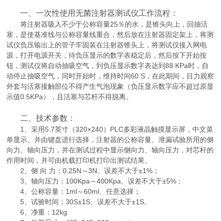
一、一次性使用无菌注射器测试仪工作流程：
将注射器吸入不少于公称容量25％的水，是锥头向上，回抽活
塞，是使基准线与公称容量线重合，然后放在注射器固定架上，将测
试仪负压输出上的管子牢固装在注射器锥头上，将测试仪接入网电
源，打开电源开关，待负压显示的数字表稳定后，然后按下开始按
钮，测试仪将自动抽吸空气，到负压显示数字表达到88 KPa时，自
动停止抽吸空气，同时开始时，维持时间60 S，在此期间，目力观察
外套与活塞接触部位不得产生气泡现象（负压显示数字应不超过原显
示值0.5KPa），且活塞与芯杆不得脱离。
二、技术参数：
1、采用5.7英寸（320×240）PLC多彩液晶触摸显示屏，中文菜
单显示。并由键盘进行选择，注射器的公称容量、泄漏试验所用的侧
向力、轴向压力，并在测试过程中显示侧向力、轴向压力，对芯杆的
作用时间，并可由机载打印机打印出测试结果。
2、侧 向 力：0.25N～3N、误差不大于±1%；
3、轴向压力：100Kpa～400Kpa、误差不大于±5%；
4、公称容量：1ml～60ml、任意选择；
5、试验时间：30S±1S、误差不大于±1S。
6、净重：12kg