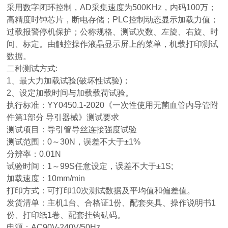
采用数字闭环控制，AD采集速度为500KHz，内码100万；
高精度时钟芯片，断电存储；PLC控制动态显示加载力值；
过载报警停机保护；公称规格、测试次数、左旋、右旋、时
间、标定。由触控操作液晶显示屏上的菜单，机载打印测试
数据。
二种测试方式:
1、最大力加载试验(破坏性试验)；
2、设定加载时间与加载载荷试验。
执行标准：YY0450.1-2020《一次性使用无菌血管内导管附
件第1部分 导引器械》测试要求
测试项目：导引管导丝连接强度试验
测试范围：0～30N，误差不大于±1%
分辨率：0.01N
试验时间：1～99S任意设定，误差不大于±1S;
加载速度：10mm/min
打印方式：可打印10次测试数据及平均值和偏差值。
发货清单：主机1台、合格证1份、配套夹具、操作说明书1
份、打印纸1卷、配套挂钩砝码。
电源：AC90V-240V/50Hz