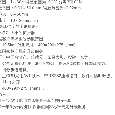
围：1～30N 误差范围为±0.1% 分辩率0.01N
范围：0.01～50.0mm 误差范围为±0.02mm
距离：0～60mm
度：10～20mm/min
类型:强度与变形量两种
试各种大小的扩张器
据客户需求更改参数范围
10.5kg 外形尺寸：400×290×275（mm)
依国家标准规定升级服务
屏：中国台湾产。传感器：东昌大和。按键：东莞。
：铝合金氧化处理，304不锈钢，高速AD转换闭环加载拉力。
：细分步进电机。
：主CPU采用AVR技术，带RS232通讯接口，软件可适时升级。
11kg 外形
400×290×275（mm）。
清单：
机一台2.打印纸1卷3.夹具一套4.砝码一套
质保一年6.操作说明7.仪器依国家标准规定升级服务