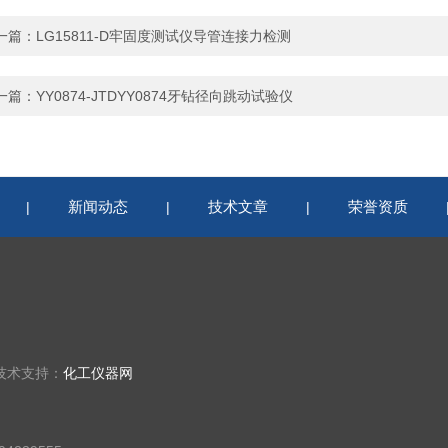
一篇：
LG15811-D牢固度测试仪导管连接力检测
一篇：
YY0874-JTDYY0874牙钻径向跳动试验仪
新闻动态
技术文章
荣誉资质
|
|
|
技术支持：
化工仪器网