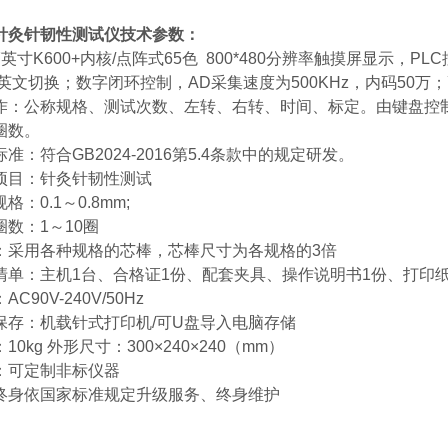
针灸针韧性测试仪
技术参数：
7英寸K600+内核/点阵式65色 800*480分辨率触摸屏显示，
中英文切换；数字闭环控制，AD采集速度为500KHz，内码50
作：公称规格、测试次数、左转、右转、时间、标定。由键盘控
圈数。
准：符合GB2024-2016第5.4条款中的规定研发。
项目：针灸针韧性测试
格：0.1～0.8mm;
圈数：1～10圈
：采用各种规格的芯棒，芯棒尺寸为各规格的3倍
清单：主机1台、合格证1份、配套夹具、操作说明书1份、打印
AC90V-240V/50Hz
保存：机载针式打印机/可U盘导入电脑存储
10kg 外形尺寸：300×240×240（mm）
：可定制非标仪器
终身依国家标准规定升级服务、终身维护