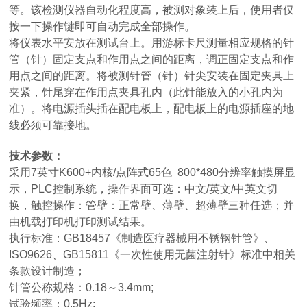
等。该检测仪器自动化程度高，被测对象装上后，使用者仅
按一下操作键即可自动完成全部操作。
将仪表水平安放在测试台上。用游标卡尺测量相应规格的针
管（针）固定支点和作用点之间的距离，调正固定支点和作
用点之间的距离。将被测针管（针）针尖安装在固定夹具上
夹紧，针尾穿在作用点夹具孔内（此针能放入的小孔内为
准）。将电源插头插在配电板上，配电板上的电源插座的地
线必须可靠接地。
技术参数：
采用7英寸K600+内核/点阵式65色 800*480分辨率触摸屏显
示，PLC控制系统，操作界面可选：中文/英文/中英文切
换，触控操作：管壁：正常壁、薄壁、超薄壁三种任选；并
由机载打印机打印测试结果。
执行标准：GB18457《制造医疗器械用不锈钢针管》、
ISO9626、GB15811《一次性使用无菌注射针》标准中相关
条款设计制造；
针管公称规格：0.18～3.4mm;
试验频率：0.5Hz;