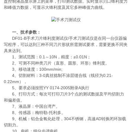
盘控制液晶显示屏上的菜单，打印测试数据。实时显示刃口锋利度力
和峰值力数据，可显示大锋利度及其它多种峰值力曲线。
一、技术参数：
DF01-B手术刀片锋利度测试仪/手术刀测试仪是在同一台仪器编
写程序，可以达到三种不同刀片形状所需测试要求，需要更换不同夹
具来达到。
1、测试范围：0.1～10N，精度：±0.01N；
2、可测不同种类刀片（直形、圆形、环形）锋利度。
3、移动速度：100mm/min;
4、切割材料：3-0真丝捻制不涂层缝合线（线径为0.21-
0.22mm），
5、要求必须按照YY 0174-2005附录A执行
6、打印方式：每次可打印刀片3个点的测试数据及平均切割力
和偏差值。
7、液晶屏：中国台湾产。
8、传感器：梅特勒-托利多。
9、机械：铝合金氧化处理，304不锈钢，高速AD转换闭环加载
切割力。
10、电机：细分步进电机。