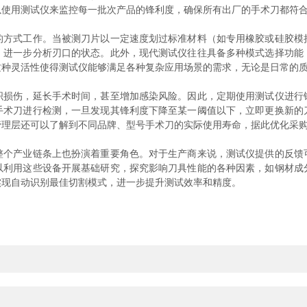
以使用测试仪来监控每一批次产品的锋利度，确保所有出厂的手术刀都符
式工作。当被测刀片以一定速度划过标准材料（如专用橡胶或硅胶模
，进一步分析刃口的状态。此外，现代测试仪往往具备多种模式选择功能
这种灵活性使得测试仪能够满足各种复杂应用场景的需求，无论是日常的
伤，延长手术时间，甚至增加感染风险。因此，定期使用测试仪进行
手术刀进行检测，一旦发现其锋利度下降至某一阈值以下，立即更换新的
管理层还可以了解到不同品牌、型号手术刀的实际使用寿命，据此优化采
产业链条上也扮演着重要角色。对于生产商来说，测试仪提供的反馈
以利用这些设备开展基础研究，探究影响刀具性能的各种因素，如钢材成
实现自动识别最佳切割模式，进一步提升测试效率和精度。