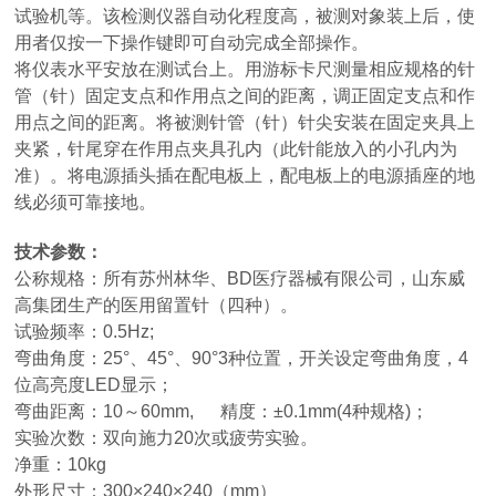
试验机等。该检测仪器自动化程度高，被测对象装上后，使
用者仅按一下操作键即可自动完成全部操作。
将仪表水平安放在测试台上。用游标卡尺测量相应规格的针
管（针）固定支点和作用点之间的距离，调正固定支点和作
用点之间的距离。将被测针管（针）针尖安装在固定夹具上
夹紧，针尾穿在作用点夹具孔内（此针能放入的小孔内为
准）。将电源插头插在配电板上，配电板上的电源插座的地
线必须可靠接地。
技术参数：
公称规格：所有苏州林华、BD医疗器械有限公司，山东威
高集团生产的医用留置针（四种）。
试验频率：0.5Hz;
弯曲角度：25°、45°、90°3种位置，开关设定弯曲角度，4
位高亮度LED显示；
弯曲距离：10～60mm, 精度：±0.1mm(4种规格)；
实验次数：双向施力20次或疲劳实验。
净重：10kg
外形尺寸：300×240×240（mm）