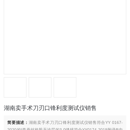
湖南卖手术刀刃口锋利度测试仪销售
简要描述：
湖南卖手术刀刃口锋利度测试仪销售符合YY 0167-
2020的I类蚕丝捻股无涂层的3-0缝线符合YY0174-2019附录B中