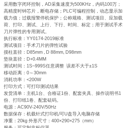
采用数字闭环控制，AD采集速度为500KHz，内码100万；
高精度时钟芯片，断电存储；PLC可编程控制，动态显示加
载力值；过载报警停机保护；公称规格、测试项目、应加载
荷、打印、测试、上行、下行、时间、标定；用于测试手术
刀片弹性的专用测试。
执行标准：YY0174-2019标准
测试项目：手术刀片的弹性试验
摸柱直径：D85mm , D 88mm, D98mm
垫块直径：D+0.4MM
测试时间：1S~999S任意调整 误差不大于±1S
移动距离：0～30mm
消耗功率：<200W
打印方式：可打印测试结果
发货清单：主机1台、合格证1份、配套夹具、操作说明书1
份、打印纸1卷、配套砝码。
电源：AC90V-240V/50Hz
数据保存：机载针式打印机/可U盘导入电脑存储
净重：20kg 外形尺寸：400×290×275（mm）
服务：可定制非标仪器