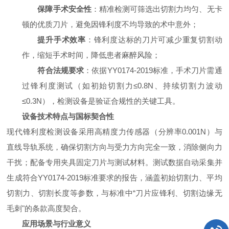
保障手术安全性
：精准检测可筛选出切割力均匀、无卡
顿的优质刀片，避免因锋利度不均导致的术中意外；
提升手术效率
：锋利度达标的刀片可减少重复切割动
作，缩短手术时间，降低患者麻醉风险；
符合法规要求
：依据
YY0174-20
19
标准，手术刀片需通
过锋利度测试（如初始切割力≤0.8N、持续切割力波动
≤0.3N），检测设备是验证合规性的关键工具。
设备技术特点与国标契合性
现代锋利度检测设备采用高精度力传感器（分辨率0.001N）与
直线导轨系统，确保切割方向与受力方向完全一致，消除侧向力
干扰；配备专用夹具固定刀片与测试材料。测试数据自动采集并
生成符合
YY0174-20
19
标准
要求的报告，涵盖初始切割力、平均
切割力、切割长度等参数，与标准中“刀片应锋利、切割边缘无
毛刺"的条款高度契合。
应用场景与行业意义