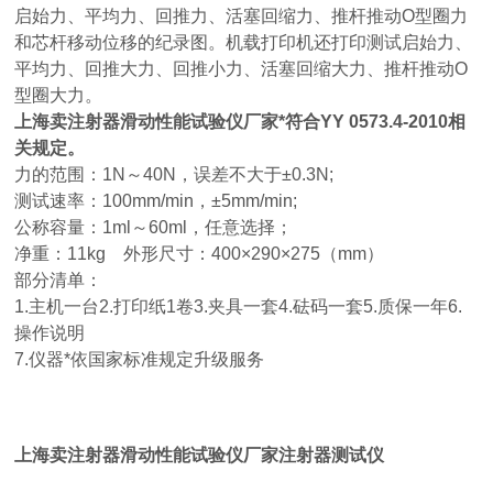
启始力、平均力、回推力、活塞回缩力、推杆推动O型圈力
和芯杆移动位移的纪录图。机载打印机还打印测试启始力、
平均力、回推大力、回推小力、活塞回缩大力、推杆推动O
型圈大力。
上海卖注射器滑动性能试验仪厂家
*符合YY 0573.4-2010相
关规定。
力的范围：1N～40N，误差不大于±0.3N;
测试速率：100mm/min，±5mm/min;
公称容量：1ml～60ml，任意选择；
净重：11kg 外形尺寸：400×290×275（mm）
部分清单：
1.主机一台2.打印纸1卷3.夹具一套4.砝码一套5.质保一年6.
操作说明
7.仪器*依国家
标准规定升级服务
上海卖注射器滑动性能试验仪厂家
注射器测试仪