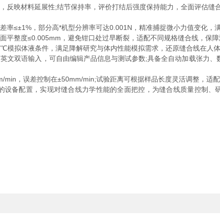
，反映材料延展性;结节保持率，评价打结后强度保持能力，全面评估缝
≤±1%，部分高*机型分辨率可达0.001N，精准捕捉微小力值变化，
平整度≤0.005mm，避免钳口处过早断裂，适配不同规格缝合线，保
7℃模拟体液条件，满足降解研究与体内性能模拟需求，还原缝合线在人
中英文双语输入，可自由编辑产品信息与测试参数;具备全自动加载张力、
min，误差控制在±50mm/min;试验距离可根据样品长度灵活调整，
设备配置，实现对缝合线力学性能的全面把控，为缝合线质量控制、研