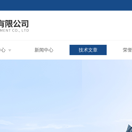
中心
新闻中心
技术文章
荣