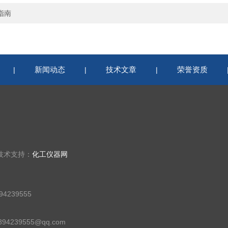
指南
新闻动态
技术文章
荣誉资质
|
|
|
技术支持：
化工仪器网
4239555
94239555@qq.com