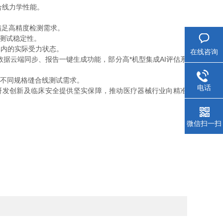
合线力学性能。
满足高精度检测需求。
障测试稳定性。
体内的实际受力状态。
在线咨询
数据云端同步、报告一键生成功能，部分高*机型集成AI评估系
适配不同规格缝合线测试需求。
电话
发创新及临床安全提供坚实保障，推动医疗器械行业向精准
微信扫一扫