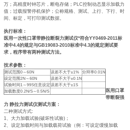
万；高精度时钟芯片，断电存储；PLC控制动态显示加载力
值；过载报警停机保护；公称规格、测试、上行、下行、时
间、标定，可打印测试数据。
执行标准：
医用一次性口罩带静拉断裂力测试仪
*符合YY0469-2011标
准中4.4的规定与GB19083-2010标准中4.3的规定测试要
求，程序带有两种测试方法。
技术参数：
测试范围0～60N
误差不大于±1%
分辩率0.01N
设定范围2N～60N
误差不大于±0.1N
试验时间1～99S任意设定
误差不大于±1S
医用口罩
加载数度0.2N/S～0.5N/S
带断裂强
力 静拉力测试仪
测试方案：
二种测试方式:
1、大力加载试验(破坏性试验)；
2、设定加载时间与加载载荷试验（例：可设定缓慢加载