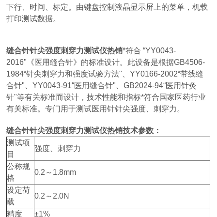
下行、时间、标定。由键盘控制液晶显示屏上的菜单，机载
打印测试数据。
缝合针针尖强度刺穿力测试仪热销
*符合 “YY0043-
2016"《医用缝合针》的标准设计。此设备是根据GB4506-
1984“针尖刺穿力和强度试验方
法"、YY0166-2002“带线缝
合针"、YY0043-91“医用缝合针"、GB2024-94“医用针灸
针"等有关标准而设计，技术性能和指标*符合国家医药行业
有关标准。专门用于测试医用针针尖强度、刺穿力。
缝合针针尖强度刺穿力测试仪热销
技术参数：
测试项
强度、刺穿力
目
公称规
0.2～1.8mm
格
设定荷
0.2～2.0N
载
精度
±1%