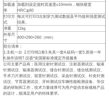
加载速
加载到设定值时其速度≤10mm/s，钢块硬度
率
HRC≧60
打印方
每次可打印3次刺穿力测试数据及平均值和强度测试
式
结果。
净重
11kg
外形尺
400×290×260（mm）
寸
部分清单：
1.主机一台 2.打印纸1卷3.夹具一套4.砝码一套5.质保一年
6.操作说明7.仪器*依国家标准规定升级服务
公司主要产品有：医用注射针测试仪、注射器测试仪、输液
针测试仪、输液器测试仪、缝合针测试仪、缝合线测试仪、
手术刀片测试仪、留置针测试仪、采血针测试仪、针灸针测
试仪、节育器测试仪、牙科测试仪车辆性能检测设备、等仪
器的研制和工作，技术力量雄厚可为用户提供非标规格产品
的设计，能满足用户的特殊要求。