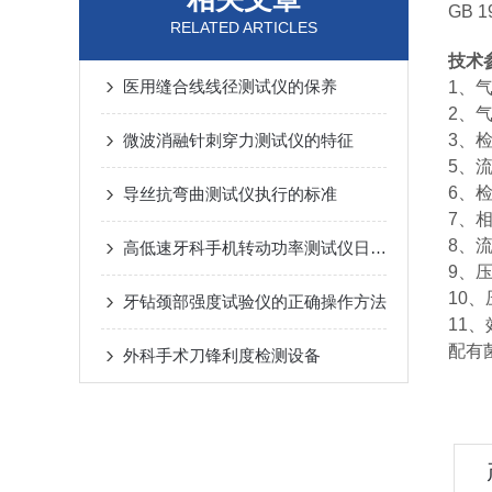
GB 
RELATED ARTICLES
技术
医用缝合线线径测试仪的保养
1、
2、气
微波消融针刺穿力测试仪的特征
3、检
5、流
6、
导丝抗弯曲测试仪执行的标准
7、相
8、
高低速牙科手机转动功率测试仪日常保养事项
9、
10
牙钻颈部强度试验仪的正确操作方法
11、
配有
外科手术刀锋利度检测设备