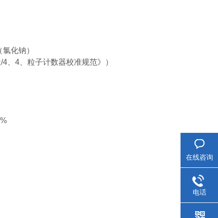
3（氯化钠）
《尘/4、4、粒子计数器校准规范》）
%
在线咨询
电话