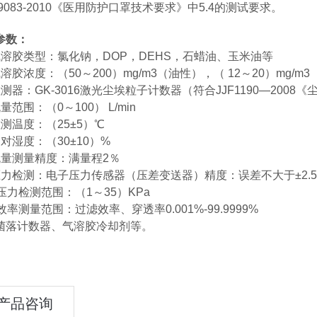
19083-2010《医用防护口罩技术要求》中5.4的测试要求。
参数：
气溶胶类型：氯化钠，DOP，DEHS，石蜡油、玉米油等
溶胶浓度：（50～200）mg/m3（油性），（ 12～20）mg/m
测器：GK-3016激光尘埃粒子计数器（符合JJF1190—2008
量范围：（0～100） L/min
检测温度：（25±5）℃
对湿度：（30±10）%
流量测量精度：满量程2％
压力检测：电子压力传感器（压差变送器）精度：误差不大于±2.5
、压力检测范围：（1～35）KPa
效率测量范围：过滤效率、穿透率0.001%-99.9999%
菌落计数器、气溶胶冷却剂等。
产品咨询