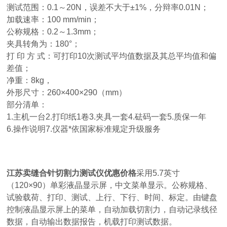
测试范围：0.1～20N，误差不大于±1%，分辩率0.01N；
加载速率：100 mm/min；
公称规格：0.2～1.3mm；
夹具转角为：180°；
打 印 方 式：可打印10次测试平均值数据及其总平均值和偏
差值；
净重：8kg，
外形尺寸：260×400×290（mm）
部分清单：
1.主机一台2.打印纸1卷3.夹具一套4.砝码一套5.质保一年
6.操作说明7.仪器*依国家标准规定升级服务
江苏卖缝合针切割力测试仪优惠价格
采用5.7英寸
（120×90）单彩液晶显示屏，中文菜单显示。公称规格、
试验载荷、打印、测试、上行、下行、时间、标定。由键盘
控制液晶显示屏上的菜单，自动加载切割力，自动记录线径
数据，自动输出数据报告，机载打印测试数据。