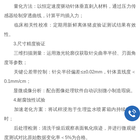
量化方法：以恒定速度驱动针体垂直刺入材料，通过压力传
感器绘制穿透曲线，计算平均插入力；
临床相关性校准：定期用新鲜离体猪皮验证测试结果有效
性。
3.尺寸精度验证
三维扫描测量：运用激光轮廓仪获取针尖曲率半径、刃面角
度等参数；
关键公差带控制：针尖半径偏差≤±0.02mm，针体直线度＜
0.1mm/cm；
显微成像分析：配合图像处理软件自动识别微小制造瑕疵。
4.耐腐蚀性试验
加速老化方案：将试样浸泡于生理盐水喷雾箱内持续96小
时；
后处理检测：清洗干燥后观察表面氧化痕迹，并进行微观硬
度测试对比原始数据变化率＜5%为合格。