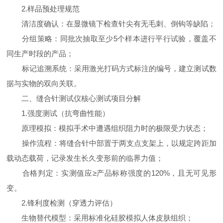
2.样品预处理规范
清洁度确认：在显微镜下检查针尖有无毛刺、倒钩等缺陷；
分组策略：同批次抽取至少5个样本进行平行试验，覆盖不
同生产时段的产品；
标记追溯系统：采用激光打码方式标注的编号，建立测试数
据与实物的双向关联。
二、缝合针测试仪核心测试项目分解
1.强度测试（抗弯曲性能）
原理模拟：模拟手术中遭遇组织阻力时的极限受力状态；
操作流程：将缝合针中部置于两支点支架上，以规定跨距加
载动态载荷，记录发生长久变形前的临界力值；
合格判定：实测值应≥产品标称强度的120%，且无可见形
变。
2.锋利度检测（穿透力评估）
生物替代模型：采用标准化硅胶模拟人体皮肤组织；