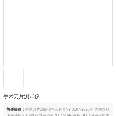
手术刀片测试仪
简要描述：
手术刀片测试仪符合符合YY 0167-2020的I类蚕丝捻
股无涂层的3-0缝线符合YY0174-2019附录B中B4.2缝合线固定