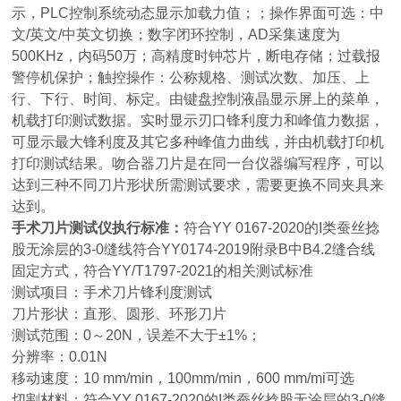
示，PLC控制系统动态显示加载力值；；操作界面可选：中
文/英文/中英文切换；数字闭环控制，AD采集速度为
500KHz，内码50万；高精度时钟芯片，断电存储；过载报
警停机保护；触控操作：公称规格、测试次数、加压、上
行、下行、时间、标定。由键盘控制液晶显示屏上的菜单，
机载打印测试数据。实时显示刃口锋利度力和峰值力数据，
可显示最大锋利度及其它多种峰值力曲线，并由机载打印机
打印测试结果。吻合器刀片是在同一台仪器编写程序，可以
达到三种不同刀片形状所需测试要求，需要更换不同夹具来
达到。
手术刀片测试仪
执行标准：
符合YY 0167-2020的I类蚕丝捻
股无涂层的3-0缝线符合YY0174-2019附录B中B4.2缝合线
固定方式，符合YY/T1797-2021的相关测试标准
测试项目：手术刀片锋利度测试
刀片形状：直形、圆形、环形刀片
测试范围：0～20N，误差不大于±1%；
分辨率：0.01N
移动速度：10 mm/min，100mm/min，600 mm/mi可选
切割材料：符合YY 0167-2020的I类蚕丝捻股无涂层的3-0缝