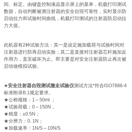
间、标定。由键盘控制液晶显示屏上的菜单，机载打印测试
数据，自动判断被测注射器的安全自毁可靠性，实时显示防
启动拉力和试验时间曲线，机载打印测试的注射器防启动拉
力大值。
此机器有2种试验方法：其一是设定施加载荷与试验时间对
注射器进行防再启动实验；其二是直接对注射器芯杆施加反
作用力，直至破坏为止。即主要是对安全注射器防止再次被
启动做模拟试验。
★
安全注射器自毁测试撤走试验仪
测试方法*符合ISO7886-4
标准附录B.1规定要求。
★
公称规格：1～50ml ；
★
试验荷载：0～150N，
★
精度：±0.5N；
★
分辨力：0. 1N；
★
加载速率：1N/S～10N/S