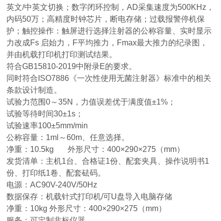
英文/中英文切换；数字闭环控制，AD采集速度为500KHz，
内码50万；高精度时钟芯片，断电存储；过载报警停机保
护；触控操作：触屏进行选择注射器的公称容量、实时显示
力改成Fs 启始力，F平均推力，Fmax最大推力的纪录图，
并由机载打印机打印测试结果。
符合GB15810-2019中附录E的要求。
同时符合ISO7886《一次性使用无菌注射器》标准中的相关
条款设计制造。
试验力范围0～35N，力值误差优于满度值±1%；
试验等待时间30±1s；
试验速率100±5mm/min
公称容量：1ml～60m、任意选择。
净重：10.5kg 外形尺寸：400×290×275（mm）
发货清单：主机1台、合格证1份、配套夹具、操作说明书1
份、打印纸1卷、配套砝码。
电源：AC90V-240V/50Hz
数据保存：机载针式打印机/可U盘导入电脑存储
净重：10kg 外形尺寸：400×290×275（mm）
服务：可定制非标仪器