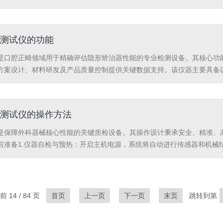
设置正压值(如30kPa)和保持时间(如30秒)。启动测试:启动测试仪
测试仪的功能
是口腔正畸领域用于精确评估隐形矫治器性能的专业检测设备。其核心功
方案设计、材料研发及产品质量控制提供关键数据支持。该仪器主要具备
保测试条件接近生理状态，消除温度波动对材料弹性的影响。其次，通过高
夹持力随时间的...
测试仪的操作方法
是保障外科器械核心性能的关键质检设备。其操作设计秉承安全、精准、
准备1.仪器自检与预热：开启主机电源，系统将自动进行传感器和机械结
.夹具安装与校准：根据待测手术刀的型号（如3#、7#、10#刀柄或相
...
 14 / 84 页
首页
上一页
下一页
末页
跳转到第