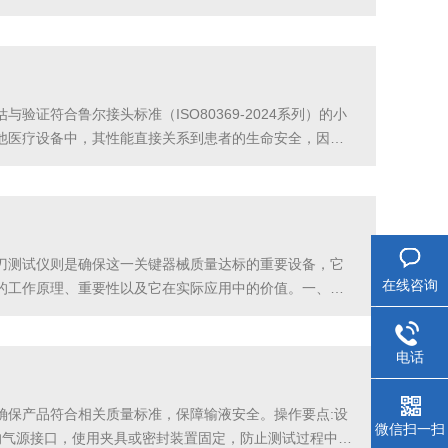
的可靠性和重复性作为重中之重。精密核心部件：仪器采
符合鲁尔接头标准（ISO80369-2024系列）的小
他医疗设备中，其性能直接关系到患者的生命安全，因此
心测试项目。其主要用途包括：1、测试连接牢固性（抗过
刀测试仪则是确保这一关键器械质量达标的重要设备，它
在线咨询
的工作原理、重要性以及它在实际应用中的价值。一、精
明显的局限性。不同的人对“锋利”的理解可能存在差异，
电话
确保产品符合相关质量标准，保障输液安全。操作要点:设
微信扫一扫
的气源接口，使用夹具或密封装置固定，防止测试过程中移