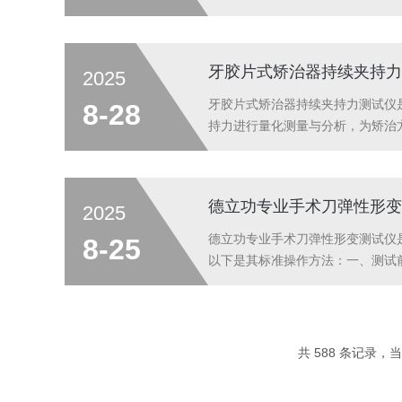
动导致误差。参数设置:根据测试标准
录初始压力、测试时间和*终...
牙胶片式矫治器持续夹持力
2025
牙胶片式矫治器持续夹持力测试仪
8-28
持力进行量化测量与分析，为矫治
试样浸泡于37℃恒温溶液中，确
循环的机械载荷，实时监测并记录其
德立功专业手术刀弹性形变
2025
德立功专业手术刀弹性形变测试仪
8-25
以下是其标准操作方法：一、测试前
钟，使系统达到优良热稳定状态。2
校准棒进行零点校准和跨度校准，确保
共 588 条记录，当前