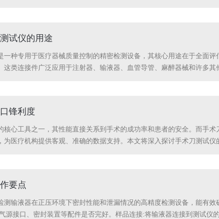
量一台检测仪器核心价值的首要标准。本测试仪在设计之初便将长期运行
测试仪的用途
一种专用于医疗器械质量控制的精密检测设备，其核心用途在于全面评估与验证
。这类连接件广泛应用于注射器、输液器、血管导管、麻醉器械和许多其
试仪的综合性体现在它能够在一台设备上执行多项国际标准强制要求的核
...
口锋利度
的核心工具之一，其性能直接关系到手术的成功率和患者的安全。而手术
，为医疗机构提供客观、准确的数据支持。本文将深入探讨手术刀测试仪
，人们往往依赖主观感受来判断一把手术刀是否足够锋利，但这种方法存在
比之下，手术...
作要点
检测输液器在正压环境下密封性能和泄漏情况的高精度检测设备，能有效
查气源接口、密封装置等配件是否完好。样品连接:将输液器连接到测试仪