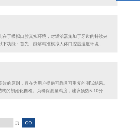
，自动施加正压并开始计时，实时监测压力变化。结果评估:记
能在于模拟口腔真实环境，对矫治器施加于牙齿的持续夹
以下功能：首先，能够精准模拟人体口腔温湿度环境，将
精度力学传感器与微控系统，可对矫治器样片施加持续或
高效的原则，旨在为用户提供可靠且可重复的测试结果。
构的初始化自检。为确保测量精度，建议预热5-10分
应刀片），选择并安装专用的精密夹具。使用随机附赠的标准
页