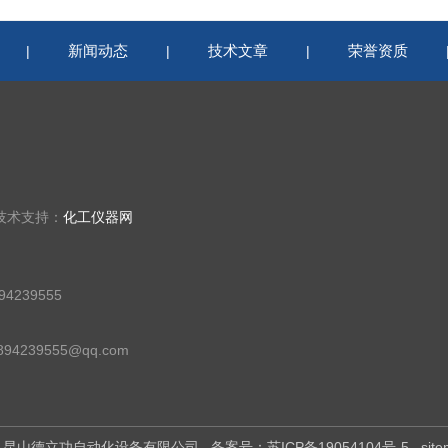
新闻动态
技术文章
荣誉资质
|
|
|
技术支持：
化工仪器网
4239555
94239555@qq.com
所有：昆山德立功自动化设备有限公司
备案号：苏ICP备19054104号-5
sit