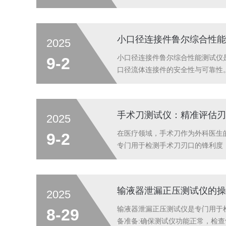
定，数据精准可靠性能稳定性是衡
用高精度压力传感器和流...
小口径连接件鲁尔综合性能
2025
小口径连接件鲁尔综合性能测试仪是
9-2
口径流体连接件的安全性与可靠性
对其进行严格测试至关重要。该测
载能力）：模拟临床使用中可能发生的
手术刀测试仪：精准评估刃
2025
在医疗领域，手术刀作为外科医生
9-2
专门用于检测手术刀刃口的锋利度
准量化刃口锋利度的必要性传统上
且无法提供可重复性的定量结果。相
输液器泄漏正压测试仪的操
2025
输液器泄漏正压测试仪是专门用于
8-29
备准备:确保测试仪功能正常，检