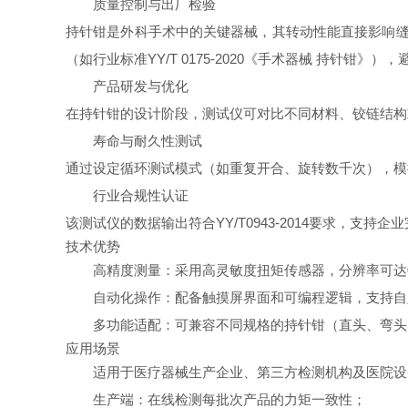
质量控制与出厂检验
持针钳是外科手术中的关键器械，其转动性能直接影响缝合
（如行业标准YY/T 0175-2020《手术器械 持针
产品研发与优化
在持针钳的设计阶段，测试仪可对比不同材料、铰链结构
寿命与耐久性测试
通过设定循环测试模式（如重复开合、旋转数千次），模
行业合规性认证
该测试仪的数据输出符合YY/T0943-2014要求，支
技术优势
高精度测量：采用高灵敏度扭矩传感器，分辨率可达0.
自动化操作：配备触摸屏界面和可编程逻辑，支持自
多功能适配：可兼容不同规格的持针钳（直头、弯头
应用场景
适用于医疗器械生产企业、第三方检测机构及医院设
生产端：在线检测每批次产品的力矩一致性；