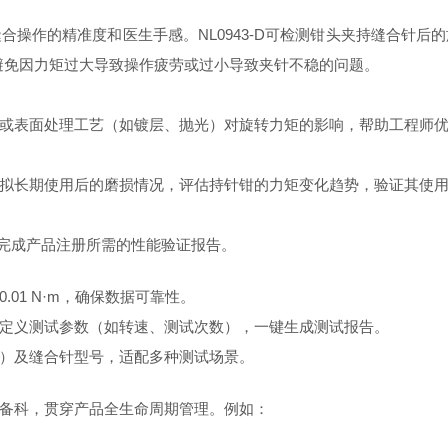
操作的精准度和医生手感。NL0943-D可检测钳头夹持缝合针
钳》），避免因力矩过大导致操作疲劳或过小导致夹针不稳的问题。
或表面处理工艺（如镀层、抛光）对旋转力矩的影响，帮助工程师
拟长期使用后的磨损情况，评估持针钳的力矩变化趋势，验证其使
持企业完成产品注册所需的性能验证报告。
01 N·m，确保数据可靠性。
定义测试参数（如转速、测试次数），一键生成测试报告。
）及缝合针型号，适配多种测试场景。
备科，贯穿产品全生命周期管理。例如：