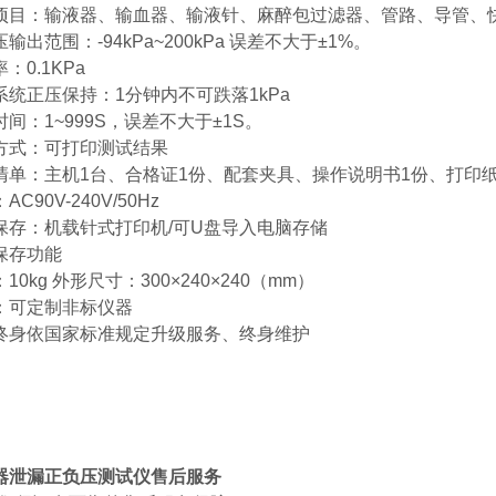
项目：输液器、输血器、输液针、麻醉包过滤器、管路、导管、
输出范围：-94kPa~200kPa 误差不大于±1%。
：0.1KPa
系统正压保持：1分钟内不可跌落1kPa
间：1~999S，误差不大于±1S。
方式：可打印测试结果
清单：主机1台、合格证1份、配套夹具、操作说明书1份、打印纸
AC90V-240V/50Hz
保存：机载针式打印机/可U盘导入电脑存储
保存功能
10kg 外形尺寸：300×240×240（mm）
：可定制非标仪器
终身依国家标准规定升级服务、终身维护
器泄漏正负压测试仪
售后服务