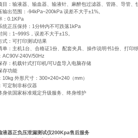
项目：输液器、输血器、输液针、麻醉包过滤器、管路、导管、
输出范围：-94kPa~200kPa 误差不大于±1%。
：0.1KPa
系统正压保持：1分钟内不可跌落1kPa
间：1~999S，误差不大于±1S。
方式：可打印测试结果
清单：主机1台、合格证1份、配套夹具、操作说明书1份、打印纸
AC90V-240V/50Hz
保存：机载针式打印机/可U盘导入电脑存储
保存功能
10kg 外形尺寸：300×240×240（mm）
：可定制非标仪器
终身依国家标准规定升级服务、终身维护
输液器正负压泄漏测试仪200Kpa售后服务