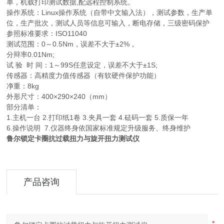
单，机载打印测试数据,配远程控制系统。
操作系统：Linux操作系统（自带中文输入法），测试参数，生产单
位，生产批次，测试人员等信息可输入，断电存储，三级密码保护
参照标准要求：ISO11040
测试范围：0～0.5Nm，误差不大于±2%，
分辩率0.01Nm;
试 验 时 间：1～99S任意设定，误差不大于±1S;
传感器：高精度力值传感器（有软硬件保护功能）
净重：8kg
外形尺寸：400×290×240（mm）
部分清单：
1.主机一台 2.打印纸1卷 3.夹具一套 4.砝码一套 5.质保一年
6.操作说明 7.仪器终身依国家标准规定升级服务、终身维护
鲁尔锁定卡圈抗过载扭力与旋开扭力测试仪
产品咨询