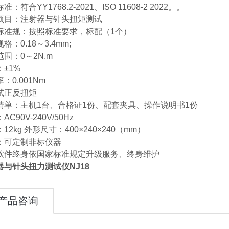
准：符合YY1768.2-2021、ISO 11608-2 2022。。
项目：注射器与针头扭矩测试
标准规：按照标准要求，标配（1个）
格：0.18～3.4mm;
围：0～2N.m
±1%
：0.001Nm
试正反扭矩
清单：主机1台、合格证1份、配套夹具、操作说明书1份
AC90V-240V/50Hz
12kg 外形尺寸：400×240×240（mm）
：可定制非标仪器
软件终身依国家标准规定升级服务、终身维护
器与针头扭力测试仪NJ18
产品咨询