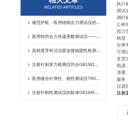
执行标
RELATED ARTICLES
测试
测针
规范护航：医用钳啮合力测试仪的科学使用准则
公称规
扭力范
医用钳闭合力传递系数测试仪——德立功百科
精度：
分辨率
高精度牙科洁治器连接稳固性检测设备
可测
发货
注射针刺穿力检测仪符合GB15811标准的重要性
电源：
净重：
医用缝合针弹性、韧性测试仪TR0043-D操作步骤讲解
服务
仪器
注射针刚性测试仪的标准GB18457、ISO9626
注射