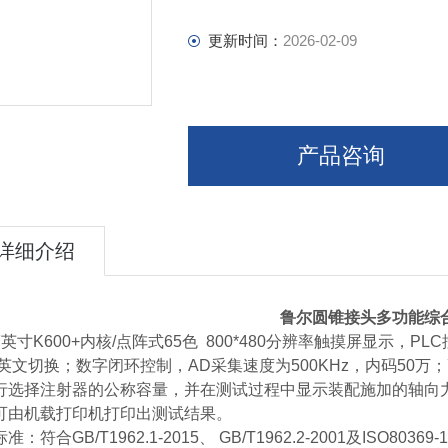
更新时间：
2026-02-09
产品咨询
详细介绍
鲁尔圆锥接头多功能综
7英寸K600+内核/点阵式65色 800*480分辨率触摸屏显示，
中英文切换；数字闭环控制，AD采集速度为500KHz，内码50
行选择注射器的公称容量，并在测试过程中显示装配施加的轴向
可由机载打印机打印出测试结果。
准：符合GB/T1962.1-2015、 GB/T1962.2-2001及ISO803