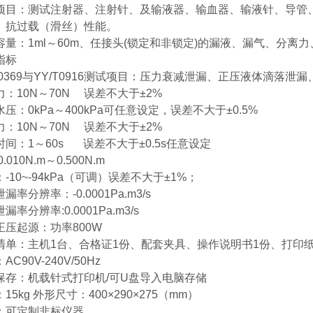
项目：测试注射器、注射针、及输液器、输血器、输液针、导管
、抗过载（滑丝）性能。
量：1ml～60m、任
接头(锁定和非锁定)的漏液、漏气、分离
指标
O80369与YY/T0916测试项目：压力衰减泄漏、正压液体滴
力：10N～70N 误差不大于±2%
压：0kPa～400kPa可任意设定，误差不大于±0.5%
力：10N～70N 误差不大于±2%
时间：1～60s 误差不大于±0.5s任意设定
.010N.m～0.500N.m
-10~-94kPa（可调）误差不大于±1%；
漏率分辨率：-0.0001Pa.m3/s
漏率分辨率:0.0001Pa.m3/s
正压起源：功率800W
清单：主机1台、合格证1份、配套夹具、操作说明书1份、打印
AC90V-240V/50Hz
保存：机载针式打印机/可U盘导入电脑存储
15kg 外形尺寸：400×290×275（mm）
：可定制非标仪器