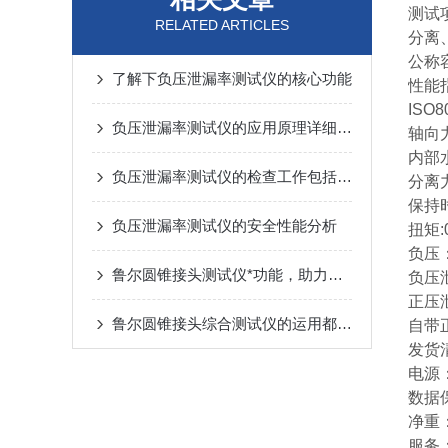
测试
RELATED ARTICLES
分离
公称容
了解下负压泄漏率测试仪的核心功能
性能
IS
负压泄漏率测试仪的应用原理详细介绍
轴向
内部水
负压泄漏率测试仪的检查工作包括哪些方面？
分离
保持
负压泄漏率测试仪的安全性能分析
扭矩:0
负压：
鲁尔圆锥接头测试仪*功能，助力更佳效果
负压泄
正压泄
鲁尔圆锥接头综合测试仪的运用都有哪些特殊功效
自带
发货
电源：
数据
净重：
服务