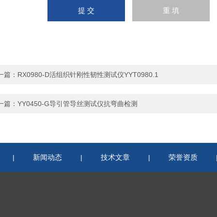
一篇：
RX0980-D活组织针刚性韧性测试仪YYT0980.1
一篇：
YY0450-G导引管导丝测试仪抗弯曲检测
新闻动态
技术文章
荣誉资质
|
|
|