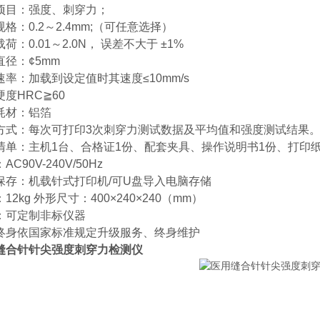
项目：强度、刺穿力；
格：0.2～2.4mm;（可任意选择）
荷：0.01～2.0N， 误差不大于 ±1%
直径：¢5mm
速率：加载到设定值时其速度≤10mm/s
度HRC≧60
耗材：铝箔
方式：每次可打印3次刺穿力测试数据及平均值和强度测试结果
清单：主机1台、合格证1份、配套夹具、操作说明书1份、打印
AC90V-240V/50Hz
保存：机载针式打印机/可U盘导入电脑存储
12kg 外形尺寸：400×240×240（mm）
：可定制非标仪器
终身依国家标准规定升级服务、终身维护
缝合针针尖强度刺穿力检测仪