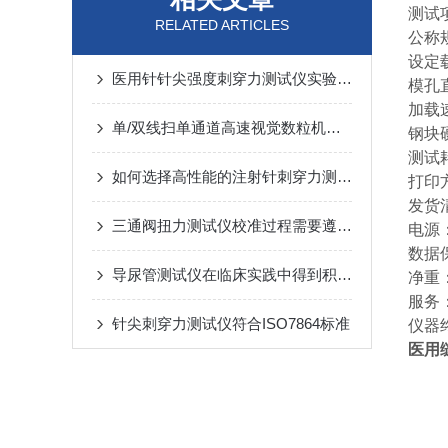
测试
RELATED ARTICLES
公称规
设定载
医用针针尖强度刺穿力测试仪实验过程
模孔
加载
单/双线扫单通道高速视觉数粒机的安全操作
钢块硬
测试
如何选择高性能的注射针刺穿力测试仪？
打印
发货
三通阀扭力测试仪校准过程需要遵循标准化的方法
电源：
数据
导尿管测试仪在临床实践中得到积极评价并取得显著成效
净重：
服务
针尖刺穿力测试仪符合ISO7864标准
仪器
医用