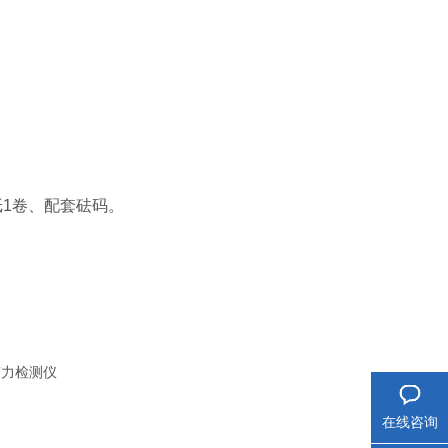
。
纸1卷、配套砝码。
在线咨询