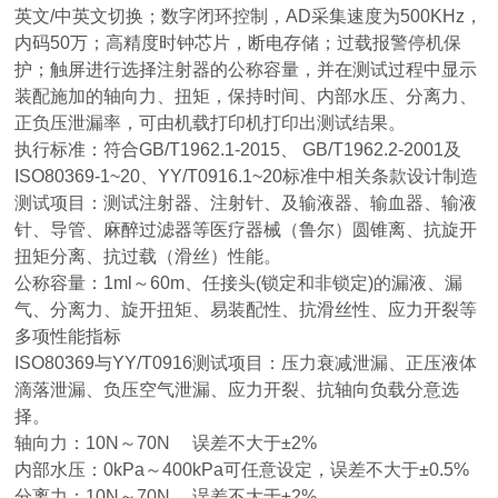
英文/中英文切换；数字闭环控制，AD采集速度为500KHz，
内码50万；高精度时钟芯片，断电存储；过载报警停机保
护；触屏进行选择注射器的公称容量，并在测试过程中显示
装配施加的轴向力、扭矩，保持时间、内部水压、分离力、
正负压泄漏率，可由机载打印机打印出测试结果。
执行标准：符合GB/T1962.1-2015、 GB/T1962.2-2001及
ISO80369-1~20、YY/T0916.1~20标准中相关条款设计制造
测试项目：测试注射器、注射针、及输液器、输血器、输液
针、导管、麻醉过滤器等医疗器械（鲁尔）圆锥
离、抗旋开
扭矩分离、抗过载（滑丝）性能。
公称容量：1ml～60m、任
接头(锁定和非锁定)的漏液、漏
气、分离力、旋开扭矩、易装配性、抗滑丝性、应力开裂等
多项性能指标
ISO80369与YY/T0916测试项目：压力衰减泄漏、正压液体
滴落泄漏、负压空气泄漏、应力开裂、抗轴向负载分
意选
择。
轴向力：10N～70N 误差不大于±2%
内部水压：0kPa～400kPa可任意设定，误差不大于±0.5%
分离力：10N～70N 误差不大于±2%