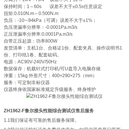
保持时间：1～60s 误差不大于±0.5s任意设定
扭矩:0.010N.m～0.500N.m
负压：-10~-94kPa（可调）误差不大于±1%；
负压泄漏率分辨率：-0.0001Pa.m3/s
正压泄漏率分辨率:0.0001Pa.m3/s
自带正压起源：功率800W
发货清单：主机1台、合格证1份、配套夹具、操作说明书1
份、打印纸1卷、配套砝码。
电源：AC90V-240V/50Hz
数据保存：机载针式打印机/可U盘导入电脑存储
净重：15kg 外形尺寸：400×290×275（mm）
服务：可定制非标仪器
仪器终身依国家标准规定升级服务、终身维护
ZH1962-F鲁尔接头性能综合
测试仪
售后服务
1.1我们保证有可靠的售后服务保障。