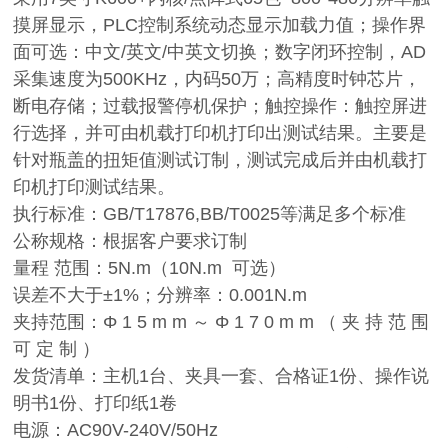
摸屏显示，PLC控制系统动态显示加载力值；操作界
面可选：中文/英文/中英文切换；数字闭环控制，AD
采集速度为500KHz，内码50万；高精度时钟芯片，
断电存储；过载报警停机保护；触控操作：触控屏进
行选择，并可由机载打印机打印出测试结果。主要是
针对瓶盖的扭矩值测试订制，测试完成后并由机载打
印机打印测试结果。
执行标准：GB/T17876,BB/T0025等满足多个标准
公称规格：根据客户要求订制
量程 范围：5N.m（10N.m 可选）
误差不大于±1%；分辨率：0.001N.m
夹持范围：Φ 1 5 m m ～ Φ 1 7 0 m m （ 夹 持 范 围
可 定 制 ）
发货清单：主机1台、夹具一套、合格证1份、操作说
明书1份、打印纸1卷
电源：AC90V-240V/50Hz