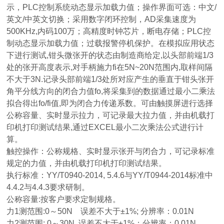
示，PLC控制系统动态显示加载力值；操作界面可选：中文/
英文/中英文切换；采用数字闭环控制，AD采集速度为
500KHz,内码100万；高精度时钟芯片，断电存储；PLC控
制动态显示加载力值；过载报警停机保护。在模拟应用状态
下进行测试,钳头微张开的状态由制造商给定,以头部前端1/3
处的张开高度表示,对手柄施力fi在5N~20N范围内,取样间隔
不大于3N.记录头部前端1/3处所对应产生的垂直于钳头张开
角平分线方向的闭合力值fo,将采集到的数据通过最小二乘法
拟合得出fo/fi值,即为闭合力传递系数。可由触摸屏进行选择
公称容量、实时显示拉力，可记录最大拉力值，并由机载打
印机打印测试结果,通过EXCEL最小二次乘法公式进行计
算。
触控操作：公称规格、实时显示张开与闭合力，可记录标准
规定的力值，并由机载打印机打印测试结果。
执行标准：YY/T0940-2014, 5.4.6与YY/T0944-2014标准中
4.4.2与4.4.3要求研制。
公称容量:按客户要求定制规格。
力1测范围:0～50N 误差不大于±1%; 分辨率：0.01N
力2测范围: 0～30N 误差不大于±1%；分辨率：0.01N