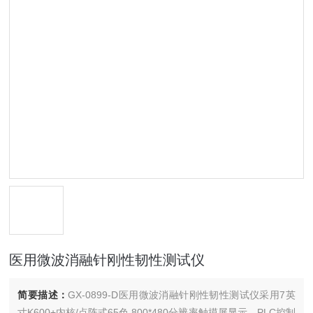
医用微波消融针刚性韧性测试仪
简要描述：
GX-0899-D医用微波消融针刚性韧性测试仪采用7英
寸K600+内核/点阵式65色 800*480分辨率触摸屏显示，PLC控制