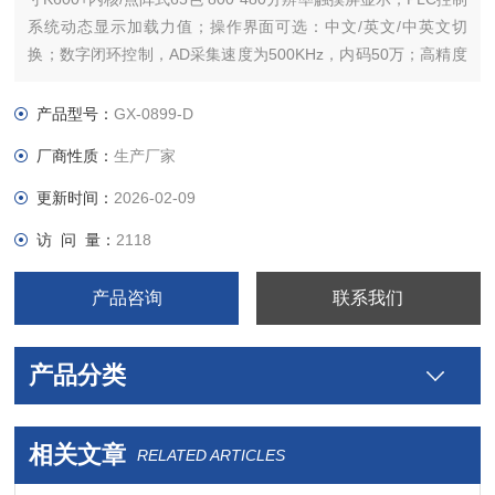
系统动态显示加载力值；操作界面可选：中文/英文/中英文切
换；数字闭环控制，AD采集速度为500KHz，内码50万；高精度
时钟芯片；过载报警停机保护；触控操作：公称规格、设定速
率、最大挠度、打印设定、测试、上行、下行、时间、标定，并
产品型号：
GX-0899-D
由机载打印机打印测试结果。
厂商性质：
生产厂家
更新时间：
2026-02-09
访 问 量：
2118
产品咨询
联系我们
产品分类
相关文章
RELATED ARTICLES