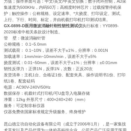
力值；操作界面可选：中文/英文/中英文切换；数字闭环控制，AD采
集速度为500KHz，内码50万；高精度时钟芯片；过载报警停机保
护；触控操作：公称规格、设定速率、*大挠度、打印设定、测试、
上行、下行、时间、标定，并由机载打印机打印测试结果。
GX-0899-D
医用微波消融针刚性韧性测试仪
执行标准：YY0899-
2020标准中相关条款设计制造。
管 壁：微波消融针管
公称规格： 0.1~5.0mm
测试载荷： 0.1~10N，误差不大于±1%，分辨率：0.001N
加载速率：1mm/min~10mm/min，误差不大于±5%
挠度测试：0.01~50mm，误差不大于±1%；分辨率：±0.01mm
韧性反弹力：正弹1N，反弹1N，次数：正反20次
发货清单：主机1台、合格证1份、配套夹具、操作说明书1份、打印
纸1卷、配套砝码
电源：AC90V-240V/50Hz
数据保存：机载针式打印机/可U盘导入电脑存储
净重：12kg 外形尺寸：400×240×240（mm）
服务：可定制非标仪器
仪器免费依国家标准规定升级服务、终身维护
昆山德立功自动化设备有限公司（成立于2006年1月），是一家集技
术开发以及产品代理为一体的高科技企业。公司产品广泛应用于医用