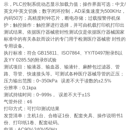
示，PLC控制系统动态显示加载力值；操作界面可选：中文/
英文/中英文切换；数字闭环控制，AD采集速度为500KHz，
内码50万；高精度时钟芯片，断电存储；过载报警停机保
护；触控操作：触控屏进行选择，并可由机载打印机打印出
测试结果。依据医疗器械密封性测试仪是依据医疗器械国家
标准中的有关条款而设计的专门用于检测医疗器械密 封性的
专用设备。
执行标准：符合 GB15811、ISO7864、YY/T0497附录B以
及YY 0285.5的附录B试验
测试项目：输液器、输血器、输液针、麻醉包过滤器、管
路、导管、快速接头等。可测试各种医疗器械导管的正压；
压力输出范围：0~350kPa 误差不大于读数的±2.5%
分辨率：0.1kpa
测试持续时间：0~999s， 误差不大于±1S
气管外径：¢6
打印方式：可打印测试结果
发货清单：主机1台、合格证1份、配套夹具、操作说明书1
份、打印纸1卷、配套砝码。
电源：AC90V-240V/50Hz