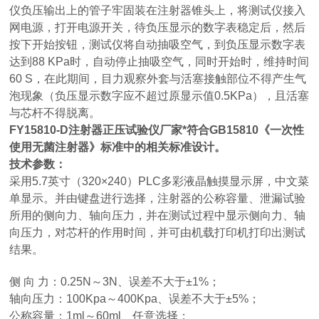
仪负压输出上的管子牢固装在注射器锥头上，将测试仪接入
网电源，打开电源开关，待负压显示的数字表稳定后，然后
按下开始按钮，测试仪将自动抽吸空气，到负压显示数字表
达到88 KPa时，自动停止抽吸空气，同时开始时，维持时间
60 S，在此期间，目力观察外套与活塞接触部位不得产生气
泡现象（负压显示数字应不超过原显示值0.5KPa），且活塞
与芯杆不得脱离。
FY15810-D
注射器正压试验仪厂家
*符合GB15810《一次性
使用无菌注射器》标准中的相关标准设计。
技术参数：
采用5.7英寸（320×240）PLC多彩液晶触摸显示屏，中文菜
单显示。并由键盘进行选择，注射器的公称容量、泄漏试验
所用的侧向力、轴向压力，并在测试过程中显示侧向力、轴
向压力，对芯杆的作用时间，并可由机载打印机打印出测试
结果。
侧 向 力：0.25N～3N、误差不大于±1%；
轴向压力：100Kpa～400Kpa、误差不大于±5%；
公称容量：1ml～60ml、任意选择；